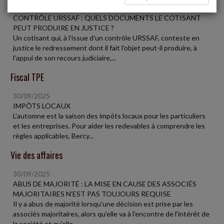
30/09/2025
CONTRÔLE URSSAF : QUELS DOCUMENTS LE COTISANT
PEUT PRODUIRE EN JUSTICE ?
Un cotisant qui, à l'issue d'un contrôle URSSAF, conteste en
justice le redressement dont il fait l'objet peut-il produire, à
l'appui de son recours judiciaire,...
Fiscal TPE
30/09/2025
IMPÔTS LOCAUX
L'automne est la saison des impôts locaux pour les particuliers
et les entreprises. Pour aider les redevables à comprendre les
règles applicables, Bercy...
Vie des affaires
30/09/2025
ABUS DE MAJORITÉ : LA MISE EN CAUSE DES ASSOCIÉS
MAJORITAIRES N'EST PAS TOUJOURS REQUISE
Il y a abus de majorité lorsqu'une décision est prise par les
associés majoritaires, alors qu'elle va à l'encontre de l'intérêt de
la société et qu'elle...