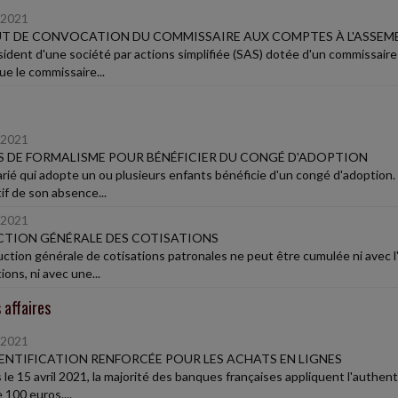
/2021
T DE CONVOCATION DU COMMISSAIRE AUX COMPTES À L'ASSEM
sident d'une société par actions simplifiée (SAS) dotée d'un commissair
ue le commissaire...
/2021
 DE FORMALISME POUR BÉNÉFICIER DU CONGÉ D'ADOPTION
arié qui adopte un ou plusieurs enfants bénéficie d'un congé d'adoption.
if de son absence...
/2021
TION GÉNÉRALE DES COTISATIONS
uction générale de cotisations patronales ne peut être cumulée ni avec l'
ions, ni avec une...
 affaires
/2021
NTIFICATION RENFORCÉE POUR LES ACHATS EN LIGNES
le 15 avril 2021, la majorité des banques françaises appliquent l'authenti
 100 euros....