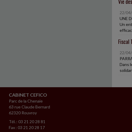
Vie des
22/04
UNE D
Un entr
efficac
Fiscal 
22/04
PARRA
Dans l
solidar
CABINET CEFICO
Parc de la Chenaie
63 rue Claude Bernard
62320 Rouvroy
Tél. : 03 21 20 28 81
Fax : 03 21 20 28 17