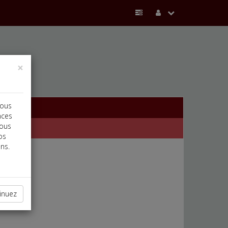
×
vous
nces
vous
os
ns.
inuez