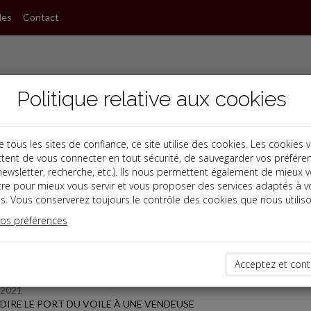
les
Contact
Politique relative aux cookies
ous les sites de confiance, ce site utilise des cookies. Les cookies 
tent de vous connecter en tout sécurité, de sauvegarder vos préfére
s
, newsletter, recherche, etc.). Ils nous permettent également de mieux 
tre pour mieux vous servir et vous proposer des services adaptés à v
s. Vous conserverez toujours le contrôle des cookies que nous utiliso
 des dernières dépêches
vos préférences
Acceptez et cont
/2021
DIRE LE PORT DU VOILE À UNE VENDEUSE