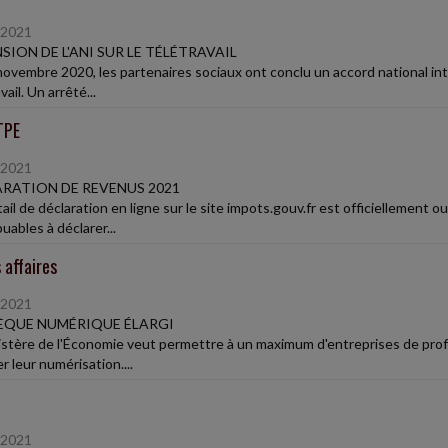
/2021
SION DE L'ANI SUR LE TÉLÉTRAVAIL
novembre 2020, les partenaires sociaux ont conclu un accord national in
vail. Un arrêté...
TPE
/2021
RATION DE REVENUS 2021
ail de déclaration en ligne sur le site impots.gouv.fr est officiellement ouv
uables à déclarer...
 affaires
/2021
ÈQUE NUMÉRIQUE ÉLARGI
istère de l'Économie veut permettre à un maximum d'entreprises de profit
r leur numérisation....
/2021