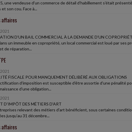
5, une vendeuse d'un commerce de détail d'habillement s'était présenté
s et son cou. Face à...
 affaires
/2021
IATION D'UN BAIL COMMERCIAL À LA DEMANDE D'UN COPROPRIÉ
ans un immeuble en copropriété, un local commercial est loué par ses prop
t de réparation...
TPE
/2021
ITÉ FISCALE POUR MANQUEMENT DÉLIBÉRÉ AUX OBLIGATIONS
ctification d'imposition est susceptible d'être assortie d'une pénalité
aissance d'une obligation...
/2021
T D'IMPÔT DES MÉTIERS D'ART
treprises relevant des métiers d'art bénéficient, sous certaines conditio
es jusqu'au 31 décembre...
 affaires