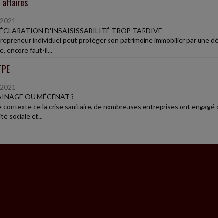
 affaires
/2021
ÉCLARATION D'INSAISISSABILITÉ TROP TARDIVE
epreneur individuel peut protéger son patrimoine immobilier par une décla
e, encore faut-il...
TPE
/2021
INAGE OU MÉCÉNAT ?
e contexte de la crise sanitaire, de nombreuses entreprises ont engagé 
ité sociale et...