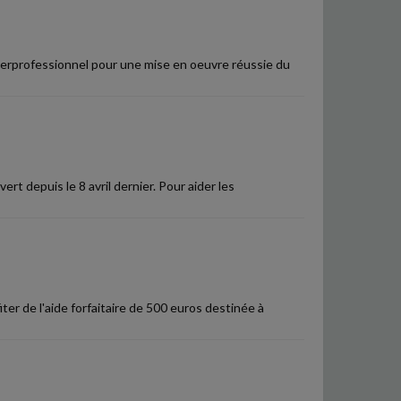
terprofessionnel pour une mise en oeuvre réussie du
ert depuis le 8 avril dernier. Pour aider les
er de l'aide forfaitaire de 500 euros destinée à