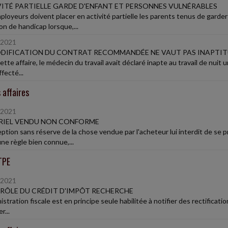
ITÉ PARTIELLE GARDE D'ENFANT ET PERSONNES VULNÉRABLES
ployeurs doivent placer en activité partielle les parents tenus de gard
on de handicap lorsque,...
/2021
DIFICATION DU CONTRAT RECOMMANDÉE NE VAUT PAS INAPTI
tte affaire, le médecin du travail avait déclaré inapte au travail de nuit 
ffecté...
 affaires
/2021
RIEL VENDU NON CONFORME
eption sans réserve de la chose vendue par l'acheteur lui interdit de se 
ne règle bien connue,...
TPE
/2021
ÔLE DU CRÉDIT D'IMPÔT RECHERCHE
istration fiscale est en principe seule habilitée à notifier des rectificati
r...