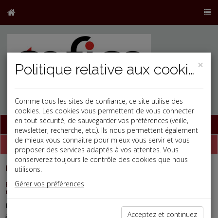
×
Politique relative aux cookies
Comme tous les sites de confiance, ce site utilise des
cookies. Les cookies vous permettent de vous connecter
en tout sécurité, de sauvegarder vos préférences (veille,
Base documentaire
newsletter, recherche, etc.). Ils nous permettent également
de mieux vous connaitre pour mieux vous servir et vous
Dépêches
proposer des services adaptés à vos attentes. Vous
conserverez toujours le contrôle des cookies que nous
Fiscal TPE
-
utilisons.
31/07/2026
Gérer vos préférences
REVENUS FONCIERS : UNE FACTURE DE TRAVAUX QUI NE
CONVAINC PAS
Pour être déductibles des revenus fonciers, les travaux doivent
Acceptez et continuez
avoir été effectués par le propriétaire, réellement payés au cours de