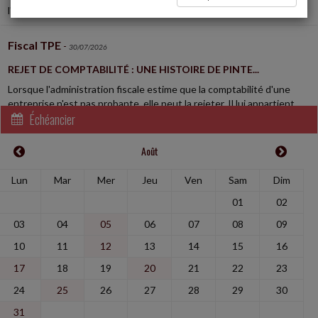
l'année d'imposition...
Fiscal TPE
-
30/07/2026
REJET DE COMPTABILITÉ : UNE HISTOIRE DE PINTE...
Lorsque l'administration fiscale estime que la comptabilité d'une
entreprise n'est pas probante, elle peut la rejeter. Il lui appartient
Échéancier
alors de reconstituer...
Août
Social
-
30/07/2026
UN SALARIÉ PEUT ÊTRE VICTIME DE HARCÈLEMENT SANS
Lun
Mar
Mer
Jeu
Ven
Sam
Dim
ÊTRE DIRECTEMENT VISÉ
01
02
En lutte avec le directeur général de la société, à qui elle reprochait
des « pratiques managériales toxiques » à l'égard des salariées du
03
04
05
06
07
08
09
service du personnel,...
10
11
12
13
14
15
16
17
18
19
20
21
22
23
Vie des affaires
-
30/07/2026
24
25
26
27
28
29
30
LE CRÉANCIER D'UN ASSOCIÉ NE PEUT PAS DEMANDER LA
DISSOLUTION D'UNE SOCIÉTÉ POUR JUSTES MOTIFS
31