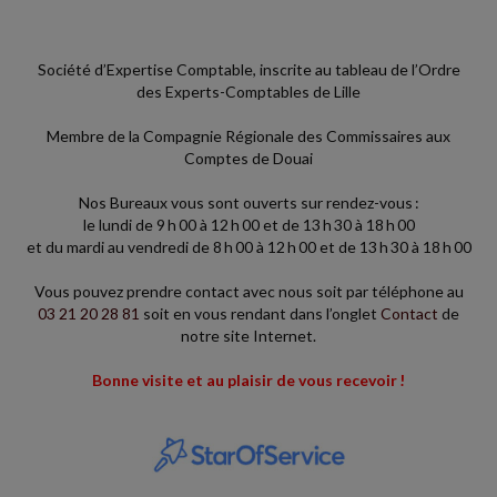
2026
Un décret du 30 juin 2026 harmonise, simplifie et modernise les
procédures de l'institut national de la propriété industrielle (INPI).
Société d’Expertise Comptable, inscrite au tableau de l’Ordre
En voici les principales...
des Experts-Comptables de Lille
Membre de la Compagnie Régionale des Commissaires aux
Vie des affaires
-
22/07/2026
Comptes de Douai
FRAUDES SOCIALE ET FISCALE : RNE, DOMICILIATION ET LCB-
FT, CE QUI CHANGE POUR LES ENTREPRISES
Nos Bureaux vous sont ouverts sur rendez-vous :
le lundi de 9 h 00 à 12 h 00 et de 13 h 30 à 18 h 00
La loi du 25 juin 2026 visant à lutter contre les fraudes sociales et
et du mardi au vendredi de 8 h 00 à 12 h 00 et de 13 h 30 à 18 h 00
fiscales introduit plusieurs mesures, notamment en matière
d'immatriculation et de...
Vous pouvez prendre contact avec nous soit par téléphone au
03 21 20 28 81
soit en vous rendant dans l’onglet
Contact
de
Fiscal TPE
-
22/07/2026
notre site Internet.
RÉDUCTION D'IMPÔT « MADELIN » : UN APPORT EN COMPTE
Bonne visite et au plaisir de vous recevoir !
COURANT NE SUFFIT PAS
Un contribuable entend bénéficier de la réduction d'impôt sur le
revenu « Madelin » (aussi appelée « IR-PME ») au titre d'un apport en
compte courant d'associé...