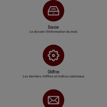
AVANTAGES GARANTIS AUX SALARIÉS ÉLUS MUNICIPAUX EN
CAS D'ABSENCE
Une loi du 22 décembre 2025 a créé un statut de l'élu local afin de
faciliter la conciliation de l'exercice d'un mandat d'élu local avec la vie
professionnelle...
Dossier
Le dossier d'information du mois
Social
-
28/07/2026
SANCTIONNER DES PROPOS INAPPROPRIÉS D'UN SALARIÉ
Un salarié avait été licencié pour faute grave par son employeur
après avoir tenu des propos inappropriés à l'encontre de trois
travailleurs handicapés...
Chiffres
Fiscal TPE
-
28/07/2026
Les derniers chiffres et indices nationaux
FACTURATION ÉLECTRONIQUE : LA TOLÉRANCE EST DE MISE
Dans un récent communiqué de presse, le Gouvernement confirme
l'entrée en vigueur de la réforme de la facturation électronique au 1
À cette date, toutes...