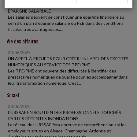
30/06/2025
ÉPARGNE SALARIALE
Les salariés peuvent se constituer une épargne financière au
sein d'un plan d'épargne salariale ou PEE dans des conditions
fiscales très avantageuses....
Vie des affaires
30/06/2025
UN APPEL À PROJETS POUR CRÉER UN LABEL DES EXPERTS
NUMÉRIQUES AU SERVICE DES TPE/PME
Les TPE/PME ont souvent des difficultés à identifier des
prestataires numériques de qualité pour les accompagner dans
leur transformation numérique. C'est...
Social
30/06/2025
L'URSSAF EN SOUTIEN DES PROFESSIONNELS TOUCHÉS
PAR LES RÉCENTES INONDATIONS
Le réseau des URSSAF fera « preuve de compréhension » si les
employeurs situés en Alsace, Champagne-Ardenne et
Aquitaine touchés par les inondations de...