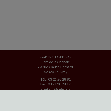
CABINET CEFICO
Parc de la Chenaie
63 rue Claude Bernard
62320 Rouvroy
Tél. : 03 21 20 28 81
Fax : 03 21 20 28 17
contact@cefico.fr
www.facebook.com