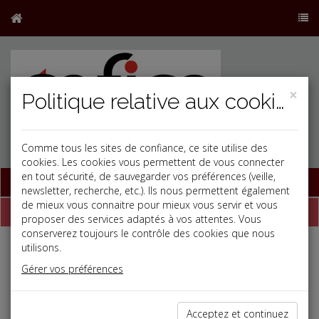
×
Politique relative aux cookies
Comme tous les sites de confiance, ce site utilise des
cookies. Les cookies vous permettent de vous connecter
en tout sécurité, de sauvegarder vos préférences (veille,
Base documentaire
newsletter, recherche, etc.). Ils nous permettent également
de mieux vous connaitre pour mieux vous servir et vous
La paye
proposer des services adaptés à vos attentes. Vous
conserverez toujours le contrôle des cookies que nous
utilisons.
SMIC et minimum garanti au 1er juin 2026
Gérer vos préférences
SMIC taux horaire : 12,31 € (Mayotte : 9,56 €)
Minimum garanti : 4,35 €
SMIC mensuel base 35 heures hebdomadaires
1 867,02 €
Acceptez et continuez