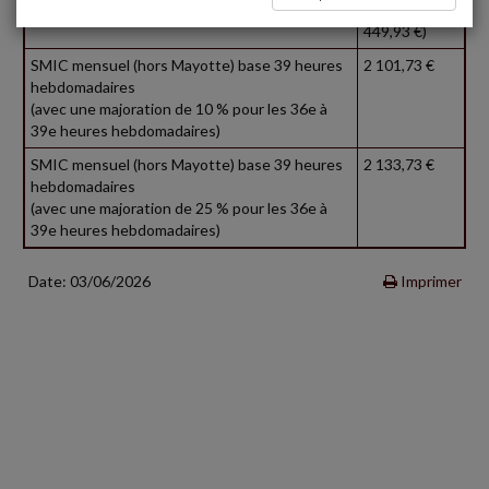
(Mayotte : 1
449,93 €)
SMIC mensuel (hors Mayotte) base 39 heures
2 101,73 €
hebdomadaires
(avec une majoration de 10 % pour les 36e à
39e heures hebdomadaires)
SMIC mensuel (hors Mayotte) base 39 heures
2 133,73 €
hebdomadaires
(avec une majoration de 25 % pour les 36e à
39e heures hebdomadaires)
Date: 03/06/2026
Imprimer