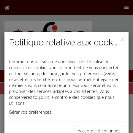
×
Politique relative aux cookies
Comme tous les sites de confiance, ce site utilise des
cookies. Les cookies vous permettent de vous connecter
en tout sécurité, de sauvegarder vos préférences (veille,
Base documentaire
newsletter, recherche, etc.). Ils nous permettent également
de mieux vous connaitre pour mieux vous servir et vous
Dépêches
proposer des services adaptés à vos attentes. Vous
conserverez toujours le contrôle des cookies que nous
utilisons.
j
a
b
Gérer vos préférences
Vie des affaires
Date: 2026-07-01
RESPONSABILITÉ ÉLARGIE DU PRODUCTEUR :
Acceptez et continuez