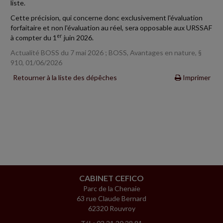
liste.
Cette précision, qui concerne donc exclusivement l'évaluation
forfaitaire et non l'évaluation au réel, sera opposable aux URSSAF
er
à compter du 1
juin 2026.
Actualité BOSS du 7 mai 2026 ; BOSS, Avantages en nature, §
910, 01/06/2026
Retourner à la liste des dépêches
Imprimer
CABINET CEFICO
Parc de la Chenaie
63 rue Claude Bernard
62320 Rouvroy