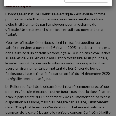
ÉLECTRIQUE
L'avantage en nature « véhicule électrique » est évalué comme
pour un véhicule thermique, mais sans tenir compte des frais
d'électricité engagés par l'employeur pour la recharge du
véhicule. Un abattement s'applique ensuite au montant ainsi
évalué.
Pour les véhicules électriques dont la mise à disposition au
er
salarié intervient à partir du 1
février 2025, cet abattement est,
dans la limite d'un certain plafond, égal à 50 % en cas d'évaluation
au réel et de 70 % en cas d'évaluation forfaitaire. Mais pour cela,
le véhicule doit figurer sur la liste des véhicules respectant un
score environnemental permettant de bénéficier du bonus
écologique, liste qui est fixée par un arrêté du 14 décembre 2023
et régulièrement mise à jour.
Le Bulletin officiel de la sécurité sociale a récemment précisé que
pour un véhicule électrique qui ne figure pas dans la classification
établie par l'arrêté du 14 décembre 2023 au moment de sa mise à
disposition au salarié, mais qui l'intègre par la suite, l'abattement
de 70 % applicable en cas d'évaluation forfaitaire est valable à
compter de la date à laquelle le véhicule concerné a intégré ladite