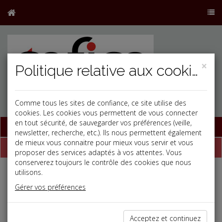
×
Politique relative aux cookies
Comme tous les sites de confiance, ce site utilise des
cookies. Les cookies vous permettent de vous connecter
en tout sécurité, de sauvegarder vos préférences (veille,
Base documentaire
newsletter, recherche, etc.). Ils nous permettent également
de mieux vous connaitre pour mieux vous servir et vous
Dépêches
proposer des services adaptés à vos attentes. Vous
conserverez toujours le contrôle des cookies que nous
utilisons.
j
a
b
Gérer vos préférences
Social, Paye
Date: 2026-05-29
ÉVALUATION DE L'AVANTAGE EN NATURE VÉHICULE
Acceptez et continuez