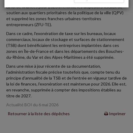
La loi de finances pour 2026 a réformé les dispositifs fiscaux de
soutien aux quartiers prioritaires de la politique de la ville (QPV)
et supprimé les zones franches urbaines-territoires
entrepreneurs (ZFU-TE).
Dans ce cadre, l'exonération de taxe sur les bureaux, locaux
commerciaux, locaux de stockage et surfaces de stationnement
(TSB) dont bénéficiaient les entreprises implantées dans ces
zones en Île-de-France et dans les départements des Bouches-
du-Rhône, du Var et des Alpes-Maritimes a été supprimée.
Dans une mise à jour récente de sa documentation,
l'administration fiscale précise toutefois que, compte tenu du
principe d'annualité de la TSB et de l'entrée en vigueur tardive de
la loi de finances, l'exonération est maintenue pour 2026. Elle est,
en revanche, supprimée à compter des impositions établies au
titre de 2027.
Actualité BOI du 6 mai 2026
Retourner à la liste des dépêches
Imprimer