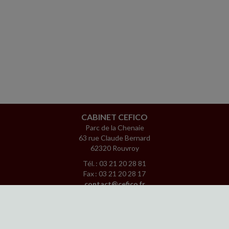
CABINET CEFICO
Parc de la Chenaie
63 rue Claude Bernard
62320 Rouvroy
Tél. : 03 21 20 28 81
Fax : 03 21 20 28 17
contact@cefico.fr
www.facebook.com