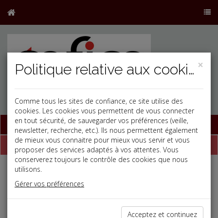
×
Politique relative aux cookies
Comme tous les sites de confiance, ce site utilise des
cookies. Les cookies vous permettent de vous connecter
en tout sécurité, de sauvegarder vos préférences (veille,
Base documentaire
newsletter, recherche, etc.). Ils nous permettent également
de mieux vous connaitre pour mieux vous servir et vous
Dépêches
proposer des services adaptés à vos attentes. Vous
conserverez toujours le contrôle des cookies que nous
utilisons.
j
a
b
Gérer vos préférences
Fiscal TPE
Date: 2026-05-27
TAXE ANNUELLE SUR LES BUREAUX ET ZFU-TE
Acceptez et continuez