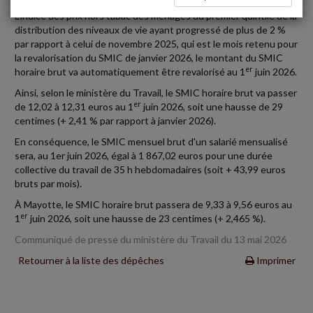
L'indice des prix hors tabac des ménages du premier quintile de la
distribution des niveaux de vie ayant progressé de plus de 2 %
par rapport à celui de novembre 2025, qui est le mois retenu pour
la revalorisation du SMIC de janvier 2026, le montant du SMIC
er
horaire brut va automatiquement être revalorisé au 1
juin 2026.
Ainsi, selon le ministère du Travail, le SMIC horaire brut va passer
er
de 12,02 à 12,31 euros au 1
juin 2026, soit une hausse de 29
centimes (+ 2,41 % par rapport à janvier 2026).
En conséquence, le SMIC mensuel brut d'un salarié mensualisé
sera, au 1er juin 2026, égal à 1 867,02 euros pour une durée
collective du travail de 35 h hebdomadaires (soit + 43,99 euros
bruts par mois).
À Mayotte, le SMIC horaire brut passera de 9,33 à 9,56 euros au
er
1
juin 2026, soit une hausse de 23 centimes (+ 2,465 %).
Communiqué de presse du ministère du Travail du 13 mai 2026
Retourner à la liste des dépêches
Imprimer