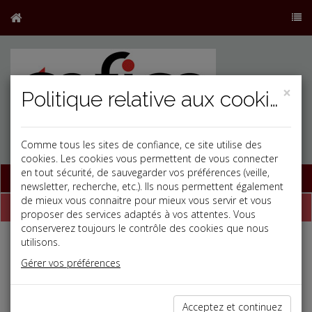
×
Politique relative aux cookies
Comme tous les sites de confiance, ce site utilise des
cookies. Les cookies vous permettent de vous connecter
en tout sécurité, de sauvegarder vos préférences (veille,
Base documentaire
newsletter, recherche, etc.). Ils nous permettent également
de mieux vous connaitre pour mieux vous servir et vous
Dépêches
proposer des services adaptés à vos attentes. Vous
conserverez toujours le contrôle des cookies que nous
utilisons.
j
a
b
Gérer vos préférences
Social, Paye
Date: 2026-05-26
ER
HAUSSE DU SMIC AU 1
JUIN 2026
Acceptez et continuez