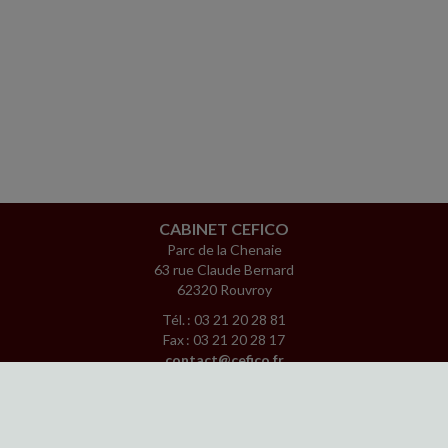
CABINET CEFICO
Parc de la Chenaie
63 rue Claude Bernard
62320 Rouvroy
Tél. : 03 21 20 28 81
Fax : 03 21 20 28 17
contact@cefico.fr
www.facebook.com