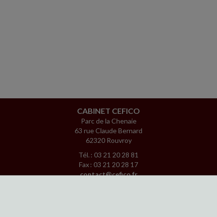
CABINET CEFICO
Parc de la Chenaie
63 rue Claude Bernard
62320 Rouvroy
Tél. : 03 21 20 28 81
Fax : 03 21 20 28 17
contact@cefico.fr
www.facebook.com