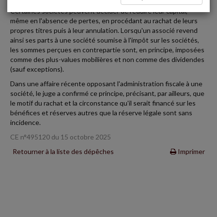
Certaines sociétés peuvent décider de réduire leur capital,
même en l'absence de pertes, en procédant au rachat de leurs
propres titres puis à leur annulation. Lorsqu'un associé revend
ainsi ses parts à une société soumise à l'impôt sur les sociétés,
les sommes perçues en contrepartie sont, en principe, imposées
comme des plus-values mobilières et non comme des dividendes
(sauf exceptions).
Dans une affaire récente opposant l'administration fiscale à une
société, le juge a confirmé ce principe, précisant, par ailleurs, que
le motif du rachat et la circonstance qu'il serait financé sur les
bénéfices et réserves autres que la réserve légale sont sans
incidence.
CE n°495120 du 15 octobre 2025
Retourner à la liste des dépêches
Imprimer