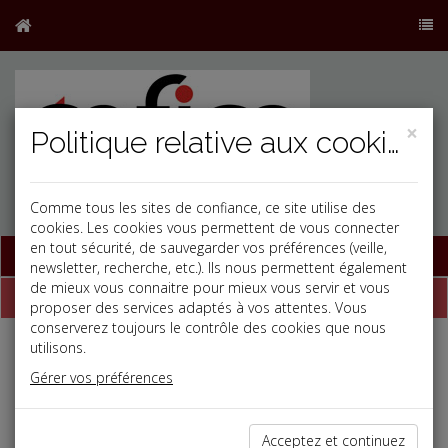
×
Politique relative aux cookies
Comme tous les sites de confiance, ce site utilise des
cookies. Les cookies vous permettent de vous connecter
en tout sécurité, de sauvegarder vos préférences (veille,
Base documentaire
newsletter, recherche, etc.). Ils nous permettent également
de mieux vous connaitre pour mieux vous servir et vous
Dépêches
proposer des services adaptés à vos attentes. Vous
conserverez toujours le contrôle des cookies que nous
utilisons.
j
a
b
Gérer vos préférences
Fiscal TPE
Date: 2026-02-25
RÉDUCTION DE CAPITAL
Acceptez et continuez